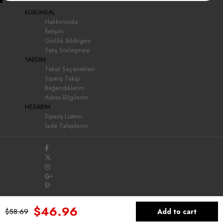
KURUMSAL
Hakkımızda
İletişim
Gizlilik Bildirgesi
Satış Sözleşmesi
YARDIM
Taksit Seçenekleri
Sipariş Takip
Beğendiklerim
Adres Bilgilerim
HESABIM
Sipariş Listem
İade Taleplerim
$46.96
$58.69
Homepage
My Favorites
My Cart
Member Log In