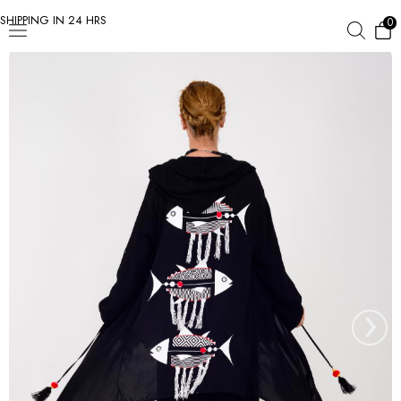
SHIPPING IN 24 HRS
0
›