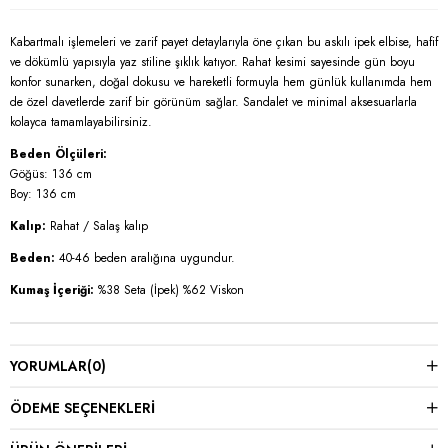
Kabartmalı işlemeleri ve zarif payet detaylarıyla öne çıkan bu askılı ipek elbise, hafif
ve dökümlü yapısıyla yaz stiline şıklık katıyor. Rahat kesimi sayesinde gün boyu
konfor sunarken, doğal dokusu ve hareketli formuyla hem günlük kullanımda hem
de özel davetlerde zarif bir görünüm sağlar. Sandalet ve minimal aksesuarlarla
kolayca tamamlayabilirsiniz.
Beden Ölçüleri:
Göğüs: 136 cm
Boy: 136 cm
Kalıp:
Rahat / Salaş kalıp
Beden:
40-46 beden aralığına uygundur.
Kumaş İçeriği:
%38 Seta (İpek) %62 Viskon
YORUMLAR
(0)
ÖDEME SEÇENEKLERI