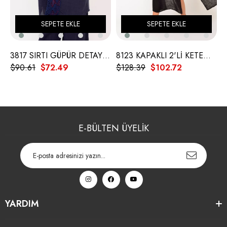
SEPETE EKLE
SEPETE EKLE
3817 SIRTI GÜPÜR DETAY KETEN GÖMLEK
8123 KAPAKLI 2'Lİ KETEN ELBİSE
$90.61
$72.49
$128.39
$102.72
$
E-BÜLTEN ÜYELİK
YARDIM