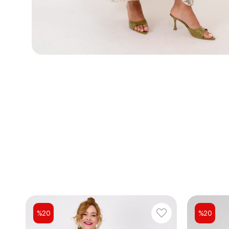
%20
%20