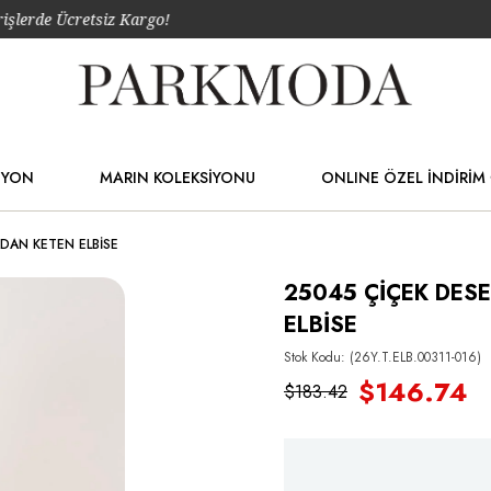
etsiz Kargo!
İYON
MARIN KOLEKSİYONU
ONLINE ÖZEL İNDİRİM 
DAN KETEN ELBİSE
25045 ÇİÇEK DES
ELBİSE
Stok Kodu
(26Y.T.ELB.00311-016)
$146.74
$183.42