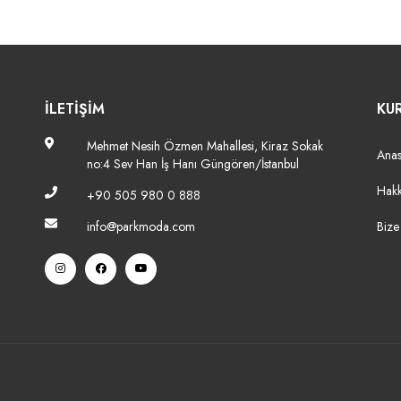
İLETİŞİM
KU
Mehmet Nesih Özmen Mahallesi, Kiraz Sokak
Anas
no:4 Sev Han İş Hanı Güngören/İstanbul
Hak
+90 505 980 0 888
info@parkmoda.com
Bize