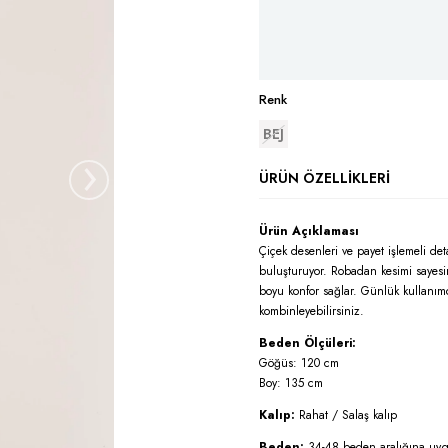
Renk
BEJ
›
ÜRÜN ÖZELLIKLERI
Ürün Açıklaması
Çiçek desenleri ve payet işlemeli det
buluşturuyor. Robadan kesimi sayes
boyu konfor sağlar. Günlük kullanımd
kombinleyebilirsiniz.
Beden Ölçüleri:
Göğüs: 120 cm
Boy: 135 cm
Kalıp:
Rahat / Salaş kalıp
Beden:
34-48 beden aralığına uy