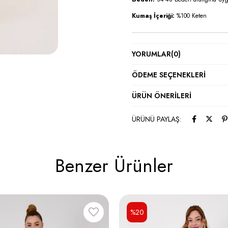
Kumaş İçeriği:
%100 Keten
YORUMLAR
(0)
ÖDEME SEÇENEKLERI
ÜRÜN ÖNERILERI
ÜRÜNÜ PAYLAŞ:
Benzer Ürünler
%20