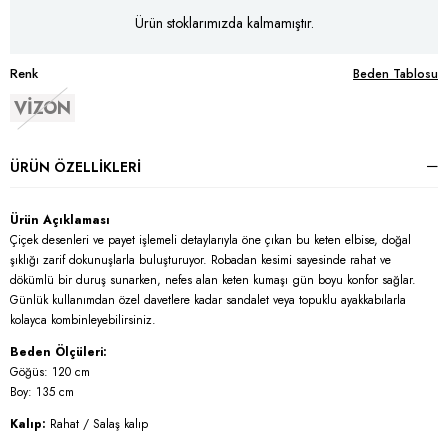
Ürün stoklarımızda kalmamıştır.
Renk
Beden Tablosu
VİZON
ÜRÜN ÖZELLIKLERI
Ürün Açıklaması
Çiçek desenleri ve payet işlemeli detaylarıyla öne çıkan bu keten elbise, doğal
şıklığı zarif dokunuşlarla buluşturuyor. Robadan kesimi sayesinde rahat ve
dökümlü bir duruş sunarken, nefes alan keten kumaşı gün boyu konfor sağlar.
Günlük kullanımdan özel davetlere kadar sandalet veya topuklu ayakkabılarla
kolayca kombinleyebilirsiniz.
Beden Ölçüleri:
Göğüs: 120 cm
Boy: 135 cm
Kalıp:
Rahat / Salaş kalıp