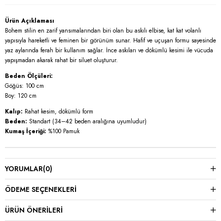
Ürün Açıklaması
Bohem stilin en zarif yansımalarından biri olan bu askılı elbise, kat kat volanlı
yapısıyla hareketli ve feminen bir görünüm sunar. Hafif ve uçuşan formu sayesinde
yaz aylarında ferah bir kullanım sağlar. İnce askıları ve dökümlü kesimi ile vücuda
yapışmadan akarak rahat bir siluet oluşturur.
Beden Ölçüleri:
Göğüs: 100 cm
Boy: 120 cm
Kalıp:
Rahat kesim, dökümlü form
Beden:
Standart (34–42 beden aralığına uyumludur)
Kumaş İçeriği:
%100 Pamuk
YORUMLAR
(0)
ÖDEME SEÇENEKLERI
ÜRÜN ÖNERILERI