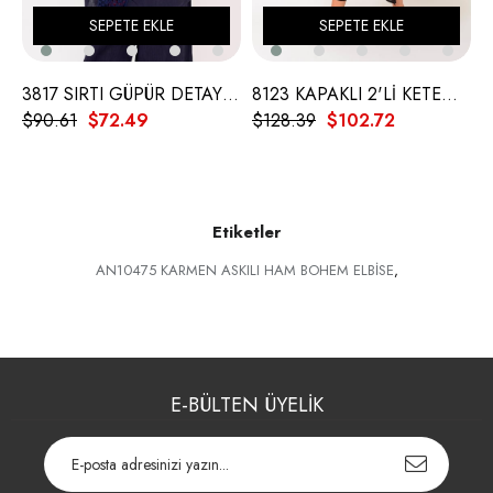
SEPETE EKLE
SEPETE EKLE
3817 SIRTI GÜPÜR DETAY KETEN GÖMLEK
8123 KAPAKLI 2'Lİ KETEN ELBİSE
$90.61
$72.49
$128.39
$102.72
$
Etiketler
AN10475 KARMEN ASKILI HAM BOHEM ELBİSE
,
E-BÜLTEN ÜYELİK