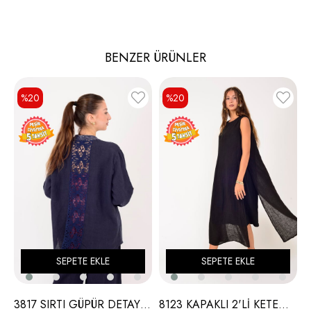
BENZER ÜRÜNLER
%20
%20
SEPETE EKLE
SEPETE EKLE
3817 SIRTI GÜPÜR DETAY KETEN GÖMLEK
8123 KAPAKLI 2'Lİ KETEN ELBİSE