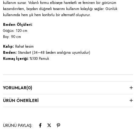
kullanım sunar. Volanlı formu elbiseye hareketli ve feminen bir görünüm
kazandırırken, boydan düğmeli tasarımı kullanım kolaylığı sağlar. Günlük
kullanımda hem şık hem konforlu bir alternatif oluşturur.
Beden Ölçüleri:
Göğüs: 120 cm
Boy: 90 cm
Kalıp:
Rahat kesim
Beden:
Standart (34–48 beden aralığına uyumludur)
Kumaş İçeriği:
%100 Pamuk
YORUMLAR
(0)
ÜRÜN ÖNERILERI
ÜRÜNÜ PAYLAŞ: