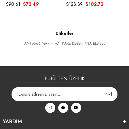
$90.61
$72.49
$128.39
$102.72
$
Etiketler
AN10666 MARIN PÖTİKARE DESEN KISA ELBİSE
,
E-BÜLTEN ÜYELİK
YARDIM