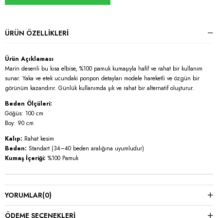
ÜRÜN ÖZELLIKLERI
Ürün Açıklaması
Marin desenli bu kısa elbise, %100 pamuk kumaşıyla hafif ve rahat bir kullanım
sunar. Yaka ve etek ucundaki ponpon detayları modele hareketli ve özgün bir
görünüm kazandırır. Günlük kullanımda şık ve rahat bir alternatif oluşturur.
Beden Ölçüleri:
Göğüs: 100 cm
Boy: 90 cm
Kalıp:
Rahat kesim
Beden:
Standart (34–40 beden aralığına uyumludur)
Kumaş İçeriği:
%100 Pamuk
YORUMLAR
(0)
ÖDEME SEÇENEKLERI