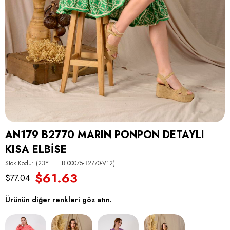
AN179 B2770 MARIN PONPON DETAYLI
KISA ELBİSE
Stok Kodu
(23Y.T.ELB.00075-B2770-V12)
$61.63
$77.04
Ürünün diğer renkleri göz atın.