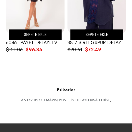
SEPETE EKLE
SEPETE EKLE
60461 PAYET DETAYLI V YAKA KISA İPEK ELBİSE
3817 SIRTI GÜPÜR DETAY KETEN GÖMLEK
$121.06
$96.85
$90.61
$72.49
$
Etiketler
AN179 B2770 MARIN PONPON DETAYLI KISA ELBİSE
,