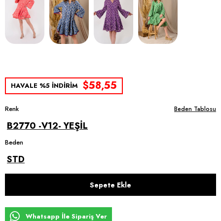
$58,55
HAVALE %5 İNDİRİM
Renk
Beden Tablosu
B2770 -V12- YEŞİL
Beden
STD
Whatsapp İle Sipariş Ver