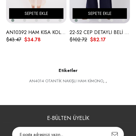
SEPETE EKLE
SEPETE EKLE
AN10392 HAM KISA KOL DÜŞ KAPANI ELBİSE
22-52 CEP DETAYLI BELİ LASTİKLİ KETEN PANTOLON
$43.47
$34.78
$102.72
$82.17
$
Etiketler
AN4014 OTANTİK NAKIŞLI HAM KİMONO
,
,
E-BÜLTEN ÜYELİK