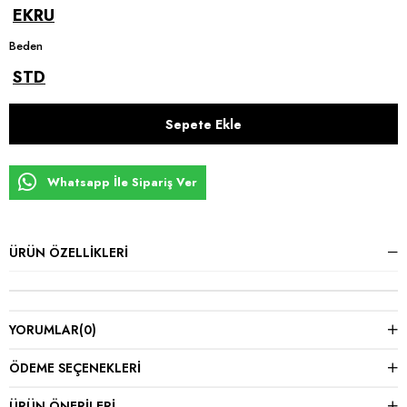
EKRU
Beden
STD
Whatsapp İle Sipariş Ver
ÜRÜN ÖZELLIKLERI
YORUMLAR
(0)
ÖDEME SEÇENEKLERI
ÜRÜN ÖNERILERI