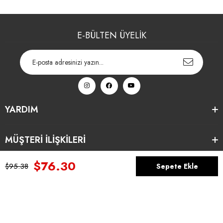
E-BÜLTEN ÜYELİK
YARDIM
MÜŞTERİ İLİŞKİLERİ
$76.30
$95.38
KURUMSAL
Anasayfa
Favorilerim
Sepetim
Üye Girişi
İLETİŞİM