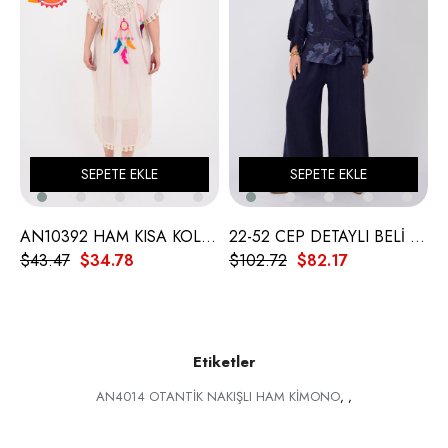
SEPETE EKLE
SEPETE EKLE
AN10392 HAM KISA KOL DÜŞ KAPANI ELBİSE
22-52 CEP DETAYLI BELİ LASTİKLİ KETEN PANTOLON
$43.47
$34.78
$102.72
$82.17
$
Etiketler
AN4014 OTANTİK NAKIŞLI HAM KİMONO
,
,