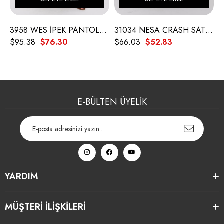
3958 WES İPEK PANTOLON
31034 NESA CRASH SATEN ETEK
$95.38
$76.30
$66.03
$52.83
$
E-BÜLTEN ÜYELİK
YARDIM
MÜŞTERİ İLİŞKİLERİ