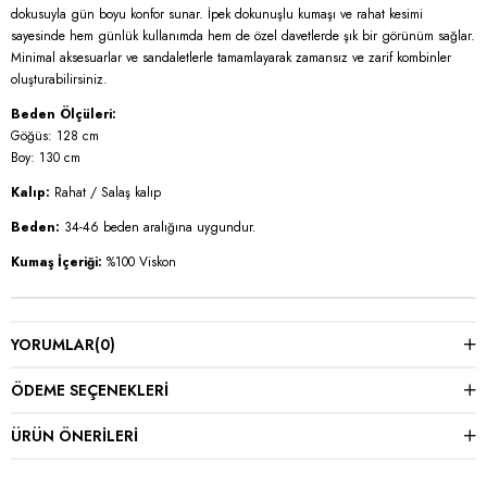
dokusuyla gün boyu konfor sunar. İpek dokunuşlu kumaşı ve rahat kesimi
sayesinde hem günlük kullanımda hem de özel davetlerde şık bir görünüm sağlar.
Minimal aksesuarlar ve sandaletlerle tamamlayarak zamansız ve zarif kombinler
oluşturabilirsiniz.
Beden Ölçüleri:
Göğüs: 128 cm
Boy: 130 cm
Kalıp:
Rahat / Salaş kalıp
Beden:
34-46 beden aralığına uygundur.
Kumaş İçeriği:
%100 Viskon
YORUMLAR
(0)
ÖDEME SEÇENEKLERI
ÜRÜN ÖNERILERI