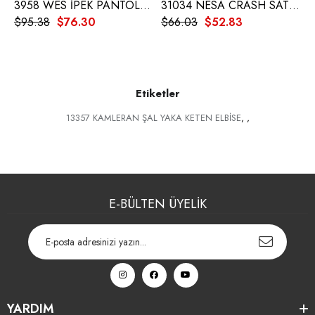
3958 WES İPEK PANTOLON
31034 NESA CRASH SATEN ETEK
$95.38
$76.30
$66.03
$52.83
$
Etiketler
13357 KAMLERAN ŞAL YAKA KETEN ELBİSE
,
,
E-BÜLTEN ÜYELİK
YARDIM