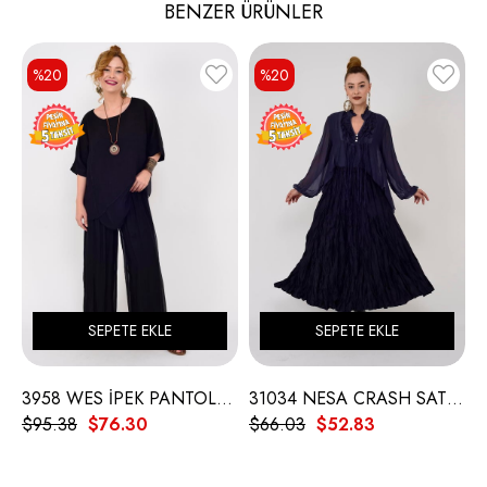
BENZER ÜRÜNLER
%20
%20
SEPETE EKLE
SEPETE EKLE
3958 WES İPEK PANTOLON
31034 NESA CRASH SATEN ETEK
$95.38
$76.30
$66.03
$52.83
$