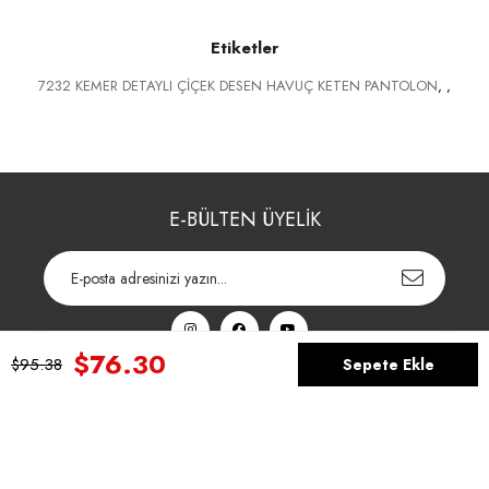
Etiketler
7232 KEMER DETAYLI ÇİÇEK DESEN HAVUÇ KETEN PANTOLON
,
,
E-BÜLTEN ÜYELİK
$76.30
$95.38
YARDIM
Anasayfa
Favorilerim
Sepetim
Üye Girişi
MÜŞTERİ İLİŞKİLERİ