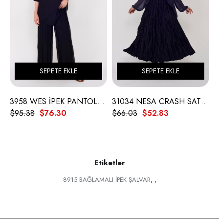
SEPETE EKLE
SEPETE EKLE
3958 WES İPEK PANTOLON
31034 NESA CRASH SATEN ETEK
$95.38
$76.30
$66.03
$52.83
$
Etiketler
8915 BAĞLAMALI İPEK ŞALVAR
,
,