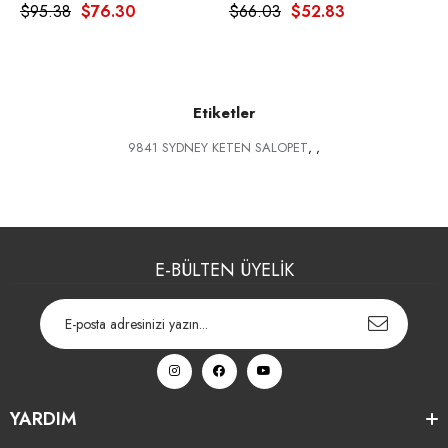
$95.38
$76.30
$66.03
$52.83
$
Etiketler
9841 SYDNEY KETEN SALOPET
,
,
E-BÜLTEN ÜYELİK
YARDIM