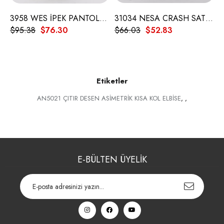
3958 WES İPEK PANTOLON
31034 NESA CRASH SATEN ETEK
$95.38
$76.30
$66.03
$52.83
$
Etiketler
AN5021 ÇITIR DESEN ASİMETRİK KISA KOL ELBİSE
,
,
E-BÜLTEN ÜYELİK