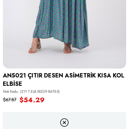
AN5021 ÇITIR DESEN ASİMETRİK KISA KOL
ELBİSE
Stok Kodu
(21Y.T.ELB.00229-8675-5)
$54.29
$67.87